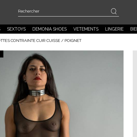
S
SEXTOYS
DEMONIA SHOES
VETEMENTS
LINGERIE
BI
TES CONTRAINTE CUIR CUISSE / POIGNET