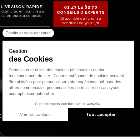
LIVRAISON RAPIDE
01 43 14 82 70
 domicile, en point relais
CONSEILS D'EXPERTS
ou en bureau de poste
Disponible du lundi au
vendredi de 9h à 17h
RESTONS CONNECTÉS !
C.G.V.
Protection des données personnelles