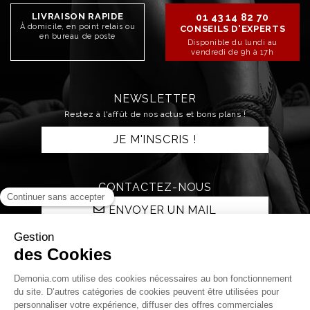
LIVRAISON RAPIDE
01 43 14 82 70
À domicile, en point relais ou
CONSEILS D'EXPERTS
en bureau de poste
Disponible du lundi au
vendredi de 9h à 17h
NEWSLETTER
Restez à l'affût de nos actus et bons plans !
JE M'INSCRIS !
CONTACTEZ-NOUS
ENVOYER UN MAIL
RESTONS CONNECTÉS !
Qui sommes nous ?
La boutique
La nuit Démonia