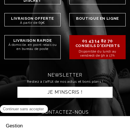
DISCRET
LIVRAISON OFFERTE
BOUTIQUE EN LIGNE
À partir de 69€
LIVRAISON RAPIDE
01 43 14 82 70
À domicile, en point relais ou
CONSEILS D'EXPERTS
en bureau de poste
Disponible du lundi au
vendredi de 9h à 17h
NEWSLETTER
Restez à l'affût de nos actus et bons plans !
JE M'INSCRIS !
CONTACTEZ-NOUS
ENVOYER UN MAIL